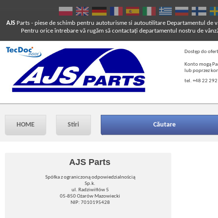
AJS
Parts
- piese de schimb pentru autoturisme si autoutilitare
Departamentul de vâ
Pentru orice întrebare vă rugăm să contactaţi departamentul nostru de vânză
Dostęp do ofer
Konto mogą Pań
lub poprzez ko
tel. +48 22 292
HOME
Stiri
Căutare
AJS Parts
Spółka z ograniczoną odpowiedzialnością
Sp.k.
ul. Radziwiłłów 5
05-850 Ożarów Mazowiecki
NIP: 7010195428