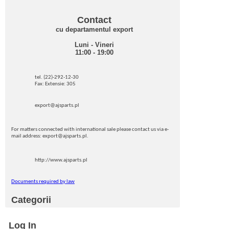
Contact
cu departamentul export
Luni - Vineri
11:00 - 19:00
tel. (22)-292-12-30
Fax: Extensie: 305
export@ajsparts.pl
For matters connected with international sale please contact us via e-
mail address: export@ajsparts.pl.
http://www.ajsparts.pl
Documents required by law
Categorii
Log In