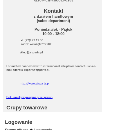
AE:PL-94035-75600-DIVCS-31
Kontakt
z działem handlowym
(sales department)
Poniedziałek - Piątek
10:00 - 18:00
tel. (22)292 12 30
Fax: Nr. wewnętrzny: 305
sklep@ajsparts.pl
For matters connected with international sale please contact us via e-
mail address: export@ajsparts.pl.
http://www.ajsparts.pl
Dokumenty wymagane przez prawo
Grupy towarowe
Logowanie