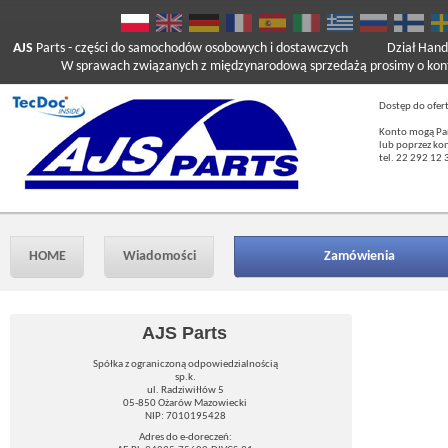
AJS
Parts
- części do samochodów osobowych i dostawczych
Dział Hand
W sprawach związanych z międzynarodową sprzedażą prosimy o kont
Dostęp do ofer
Konto mogą Pań
lub poprzez ko
tel. 22 292 12 
HOME
Wiadomości
Zamówienia
AJS Parts
Spółka z ograniczoną odpowiedzialnością
sp.k.
ul. Radziwiłłów 5
05-850 Ożarów Mazowiecki
NIP: 7010195428
Adres do e-doreczeń: