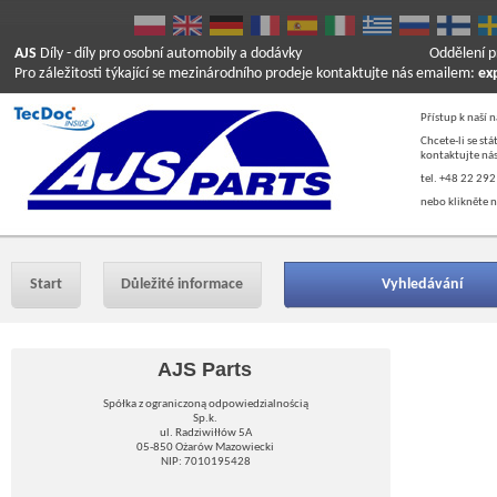
AJS
Díly
- díly pro osobní automobily a dodávky
Oddělení p
Pro záležitosti týkající se mezinárodního prodeje kontaktujte nás emailem:
ex
Přístup k naší 
Chcete-li se st
kontaktujte nás
tel. +48 22 292
nebo klikněte n
Start
Důležité informace
Vyhledávání
AJS Parts
Spółka z ograniczoną odpowiedzialnością
Sp.k.
ul. Radziwiłłów 5A
05-850 Ożarów Mazowiecki
NIP: 7010195428