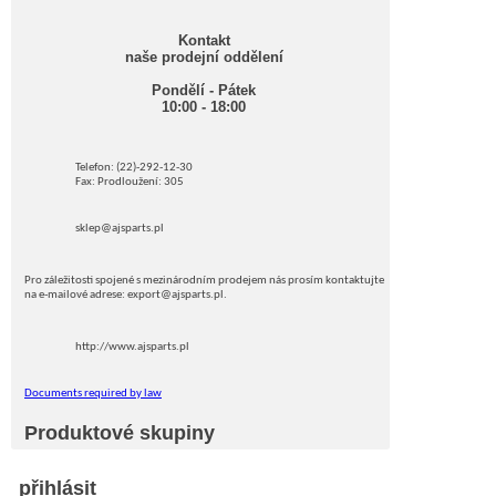
Kontakt
naše prodejní oddělení
Pondělí - Pátek
10:00 - 18:00
Telefon: (22)-292-12-30
Fax: Prodloužení: 305
sklep@ajsparts.pl
Pro záležitosti spojené s mezinárodním prodejem nás prosím kontaktujte
na e-mailové adrese: export@ajsparts.pl.
http://www.ajsparts.pl
Documents required by law
Produktové skupiny
přihlásit