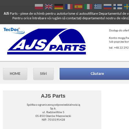
AJS
Parts
- piese de schimb pentru autoturisme si autoutilitare
Departamentul de vâ
Pentru orice întrebare vă rugăm să contactaţi departamentul nostru de vânză
Dostęp do ofer
Konto mogą Pań
lub poprzez ko
tel. +48 22 292
HOME
Stiri
Căutare
AJS Parts
Spółka z ograniczoną odpowiedzialnością
Sp.k.
ul. Radziwiłłów 5
05-850 Ożarów Mazowiecki
NIP: 7010195428