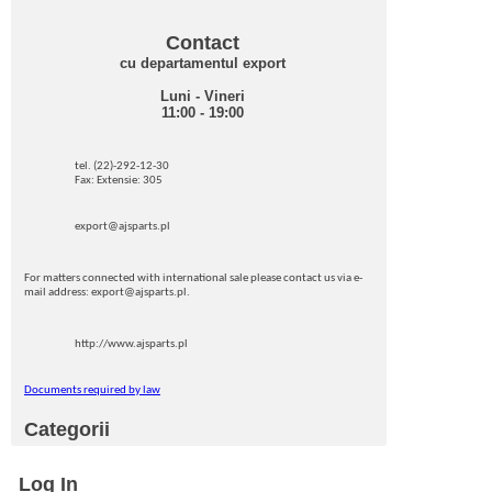
Contact
cu departamentul export
Luni - Vineri
11:00 - 19:00
tel. (22)-292-12-30
Fax: Extensie: 305
export@ajsparts.pl
For matters connected with international sale please contact us via e-
mail address: export@ajsparts.pl.
http://www.ajsparts.pl
Documents required by law
Categorii
Log In