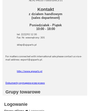
AE:PL-94035-75600-DIVCS-31
Kontakt
z działem handlowym
(sales department)
Poniedziałek - Piątek
10:00 - 18:00
tel. (22)292 12 30
Fax: Nr. wewnętrzny: 305
sklep@ajsparts.pl
For matters connected with international sale please contact us via e-
mail address: export@ajsparts.pl.
http://www.ajsparts.pl
Dokumenty wymagane przez prawo
Grupy towarowe
Logowanie