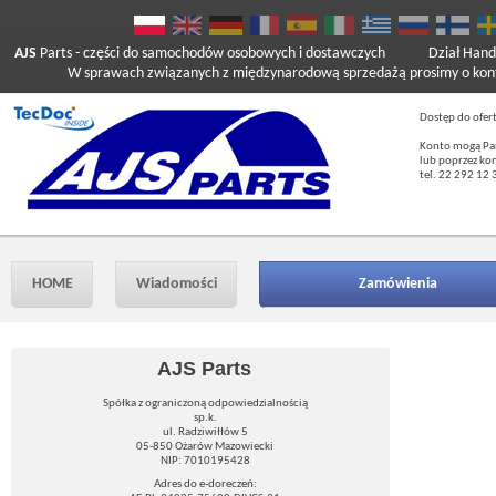
AJS
Parts
- części do samochodów osobowych i dostawczych
Dział Hand
W sprawach związanych z międzynarodową sprzedażą prosimy o kont
Dostęp do ofer
Konto mogą Pań
lub poprzez ko
tel. 22 292 12 
HOME
Wiadomości
Zamówienia
AJS Parts
Spółka z ograniczoną odpowiedzialnością
sp.k.
ul. Radziwiłłów 5
05-850 Ożarów Mazowiecki
NIP: 7010195428
Adres do e-doreczeń: