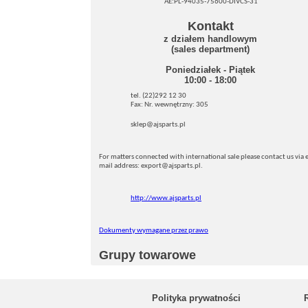
AE:PL-94035-75600-DIVCS-31
Kontakt
z działem handlowym
(sales department)
Poniedziałek - Piątek
10:00 - 18:00
tel. (22)292 12 30
Fax: Nr. wewnętrzny: 305
sklep@ajsparts.pl
For matters connected with international sale please contact us via e
mail address: export@ajsparts.pl.
http://www.ajsparts.pl
Dokumenty wymagane przez prawo
Grupy towarowe
Polityka prywatności