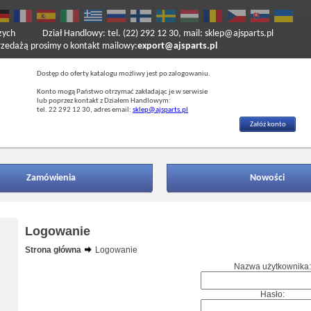
zych
Dział Handlowy: tel. (22) 292 12 30, mail: sklep@ajsparts.pl
ażą prosimy o kontakt mailowy:
export@ajsparts.pl
Dostęp do oferty katalogu możliwy jest po zalogowaniu.
Konto mogą Państwo otrzymać zakładając je w serwisie
lub poprzez kontakt z Działem Handlowym:
tel. 22 292 12 30, adres email:
sklep@ajsparts.pl
Załóż konto
Zamówienia
Nowości
Logowanie
Strona główna
Logowanie
Nazwa użytkownika:
Hasło: