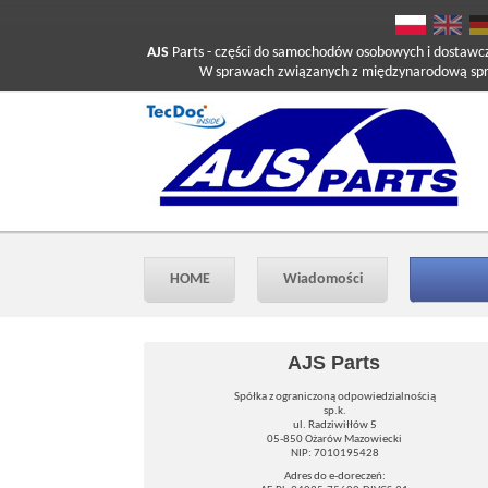
AJS
Parts
- części do samochodów osobowych i dostawc
W sprawach związanych z międzynarodową sprzed
HOME
Wiadomości
AJS Parts
Spółka z ograniczoną odpowiedzialnością
sp.k.
ul. Radziwiłłów 5
05-850 Ożarów Mazowiecki
NIP: 7010195428
Adres do e-doreczeń: