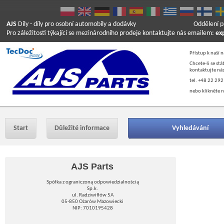
AJS
Díly
- díly pro osobní automobily a dodávky
Oddělení p
Pro záležitosti týkající se mezinárodního prodeje kontaktujte nás emailem:
ex
Přístup k naší 
Chcete-li se st
kontaktujte nás
tel. +48 22 292
nebo klikněte n
Start
Důležité informace
Vyhledávání
AJS Parts
Spółka z ograniczoną odpowiedzialnością
Sp.k.
ul. Radziwiłłów 5A
05-850 Ożarów Mazowiecki
NIP: 7010195428