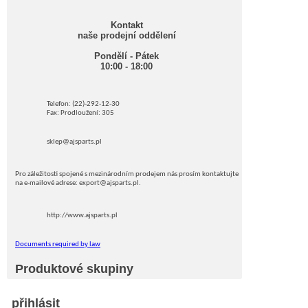
Kontakt
naše prodejní oddělení
Pondělí - Pátek
10:00 - 18:00
Telefon: (22)-292-12-30
Fax: Prodloužení: 305
sklep@ajsparts.pl
Pro záležitosti spojené s mezinárodním prodejem nás prosím kontaktujte
na e-mailové adrese: export@ajsparts.pl.
http://www.ajsparts.pl
Documents required by law
Produktové skupiny
přihlásit