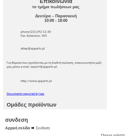
Επικοινωνία
το τμήμα πωλήσεων μας
Δευτέρα – Παρασκευή
10:00 - 18:00
phone (22)-292-12-30
Fax: Extension: 305
sklep@ajsparts.pl
Για θέματα που σχετίζονται με τη διεθνή πώληση, επικοινωνήστε μαζί
μας μέσω e-mail: export@ajsparts.pl.
http://www.ajsparts.pl
Documents required by law
Ομάδες προϊόντων
συνδεση
Αρχική σελίδα
Συνδεση
Όνομα χρήστη: