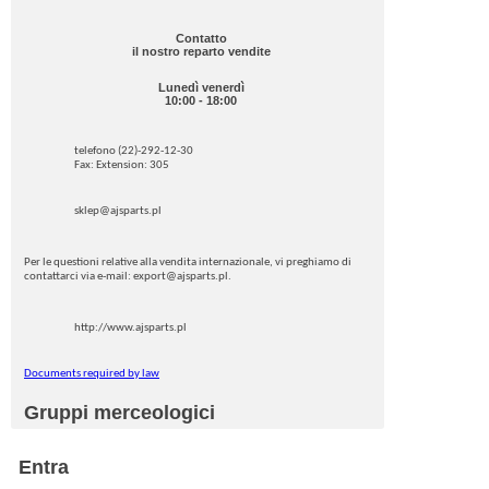
Contatto
il nostro reparto vendite
Lunedì venerdì
10:00 - 18:00
telefono (22)-292-12-30
Fax: Extension: 305
sklep@ajsparts.pl
Per le questioni relative alla vendita internazionale, vi preghiamo di
contattarci via e-mail: export@ajsparts.pl.
http://www.ajsparts.pl
Documents required by law
Gruppi merceologici
Entra