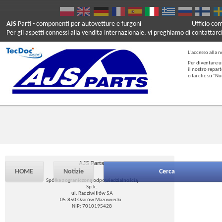
AJS
Parti
- componenti per autovetture e furgoni
Ufficio co
Per gli aspetti connessi alla vendita internazionale, vi preghiamo di contattarc
L'accesso alla n
Per diventare u
il nostro repar
o fai clic su "
AJS Parts
HOME
Notizie
Cerca
Spółka z ograniczoną odpowiedzialnością
Sp.k.
ul. Radziwiłłów 5A
05-850 Ożarów Mazowiecki
NIP: 7010195428