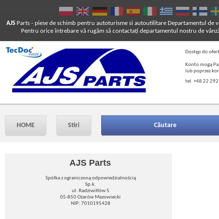
AJS
Parts
- piese de schimb pentru autoturisme si autoutilitare
Departamentul de vâ
Pentru orice întrebare vă rugăm să contactaţi departamentul nostru de vânză
Dostęp do ofer
Konto mogą Pań
lub poprzez ko
tel. +48 22 292
HOME
Stiri
Căutare
AJS Parts
Spółka z ograniczoną odpowiedzialnością
Sp.k.
ul. Radziwiłłów 5
05-850 Ożarów Mazowiecki
NIP: 7010195428