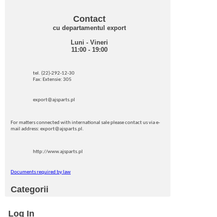
Contact
cu departamentul export
Luni - Vineri
11:00 - 19:00
tel. (22)-292-12-30
Fax: Extensie: 305
export@ajsparts.pl
For matters connected with international sale please contact us via e-
mail address: export@ajsparts.pl.
http://www.ajsparts.pl
Documents required by law
Categorii
Log In