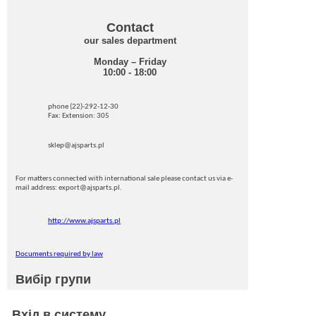
Contact
our sales department
Monday – Friday
10:00 - 18:00
phone (22)-292-12-30
Fax: Extension: 305
sklep@ajsparts.pl
For matters connected with international sale please contact us via e-
mail address: export@ajsparts.pl.
http://www.ajsparts.pl
Documents required by law
Вибір групи
Вхід в систему