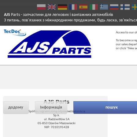
AJS
Parts
- запчастини для легкових і вантажних автомобілів
З питань, пов'язаних з міжнародними продажами, будь ласка, зв'яжітьс
Access to our of
To become a reg
our sales depa
or click “New 
AJS Parts
додому
Інформація
пошук
Spółka z ograniczoną odpowiedzialnością
Sp.k.
ul. Radziwiłłów 5A
05-850 Ożarów Mazowiecki
NIP: 7010195428