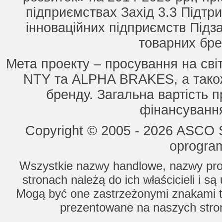
підприємствах Захід 3.3 Підтри
інноваційних підприємств Підз
товарних бре
Мета проекту – просування на сві
NTY та ALPHA BRAKES, а також
бренду. Загальна вартість п
фінансування
Copyright © 2005 - 2026 ASCO Sy
oprogram
Wszystkie nazwy handlowe, nazwy prod
stronach należą do ich właścicieli i s
Mogą być one zastrzeżonymi znakami to
prezentowane na naszych stron