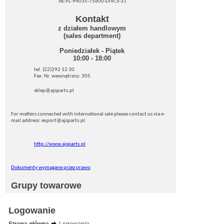
AE:PL-94035-75600-DIVCS-31
Kontakt
z działem handlowym
(sales department)
Poniedziałek - Piątek
10:00 - 18:00
tel. (22)292 12 30
Fax: Nr. wewnętrzny: 305
sklep@ajsparts.pl
For matters connected with international sale please contact us via e-
mail address: export@ajsparts.pl.
http://www.ajsparts.pl
Dokumenty wymagane przez prawo
Grupy towarowe
Logowanie