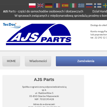
AJS
Parts
- części do samochodów osobowych i dostawczych
Dział Hand
W sprawach związanych z międzynarodową sprzedażą prosimy o kont
Dostęp do ofer
Konto mogą Pań
lub poprzez ko
tel. 22 292 12 
HOME
Wiadomości
Zamówienia
AJS Parts
Spółka z ograniczoną odpowiedzialnością
sp.k.
ul. Radziwiłłów 5
05-850 Ożarów Mazowiecki
NIP: 7010195428
Adres do e-doreczeń: