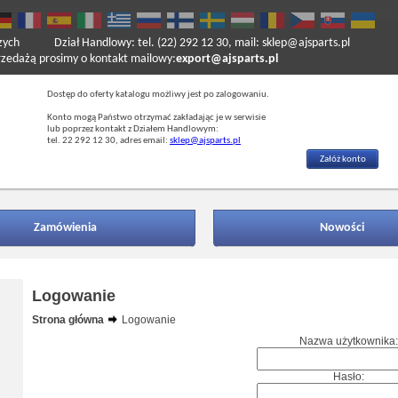
zych
Dział Handlowy: tel. (22) 292 12 30, mail: sklep@ajsparts.pl
ażą prosimy o kontakt mailowy:
export@ajsparts.pl
Dostęp do oferty katalogu możliwy jest po zalogowaniu.
Konto mogą Państwo otrzymać zakładając je w serwisie
lub poprzez kontakt z Działem Handlowym:
tel. 22 292 12 30, adres email:
sklep@ajsparts.pl
Załóż konto
Zamówienia
Nowości
Logowanie
Strona główna
Logowanie
Nazwa użytkownika:
Hasło: