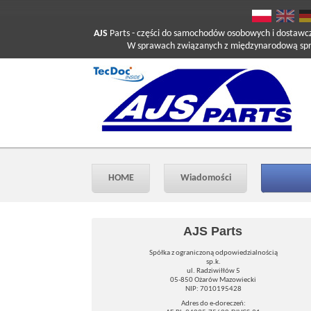
AJS
Parts
- części do samochodów osobowych i dostawc
W sprawach związanych z międzynarodową sprzed
HOME
Wiadomości
AJS Parts
Spółka z ograniczoną odpowiedzialnością
sp.k.
ul. Radziwiłłów 5
05-850 Ożarów Mazowiecki
NIP: 7010195428
Adres do e-doreczeń: