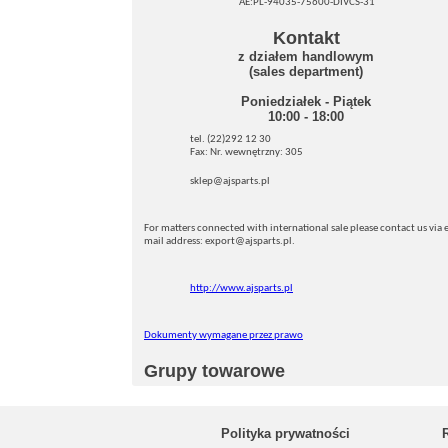
AE:PL-94035-75600-DIVCS-31
Kontakt
z działem handlowym
(sales department)
Poniedziałek - Piątek
10:00 - 18:00
tel. (22)292 12 30
Fax: Nr. wewnętrzny: 305
sklep@ajsparts.pl
For matters connected with international sale please contact us via e
mail address: export@ajsparts.pl.
http://www.ajsparts.pl
Dokumenty wymagane przez prawo
Grupy towarowe
Polityka prywatności