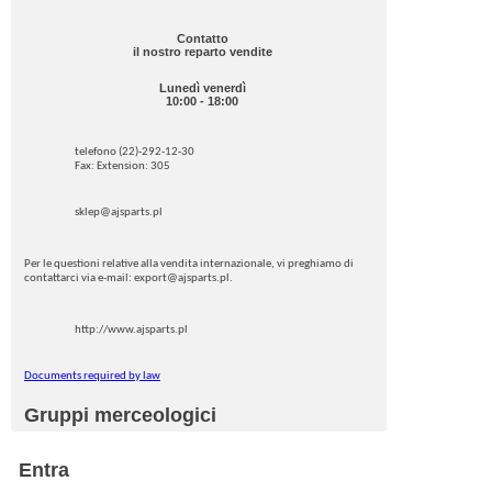
Contatto
il nostro reparto vendite
Lunedì venerdì
10:00 - 18:00
telefono (22)-292-12-30
Fax: Extension: 305
sklep@ajsparts.pl
Per le questioni relative alla vendita internazionale, vi preghiamo di
contattarci via e-mail: export@ajsparts.pl.
http://www.ajsparts.pl
Documents required by law
Gruppi merceologici
Entra