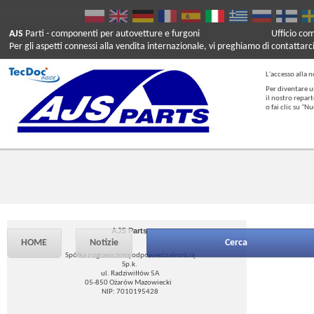
AJS
Parti
- componenti per autovetture e furgoni
Ufficio co
Per gli aspetti connessi alla vendita internazionale, vi preghiamo di contattarc
L'accesso alla n
Per diventare u
il nostro repar
o fai clic su "
AJS Parts
HOME
Notizie
Cerca
Spółka z ograniczoną odpowiedzialnością
Sp.k.
ul. Radziwiłłów 5A
05-850 Ożarów Mazowiecki
NIP: 7010195428