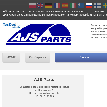
AJS
Parts
- запчасти оптом для легковых и грузовых автомобилей
Торговый От
Для клиентов из-за границы,по вопросам продажи на экспорт,просьба связываться 
Доступ к пред
нашу веб-стра
Аккаунт Вы мо
сами или свяж
tel. +48 22 292
HOME
Сообщения
Заказы
AJS Parts
Общество с ограниченной ответственностью
ul. Radziwiłłów 5
05-850 Ożarów Mazowiecki
NIP: 7010195428