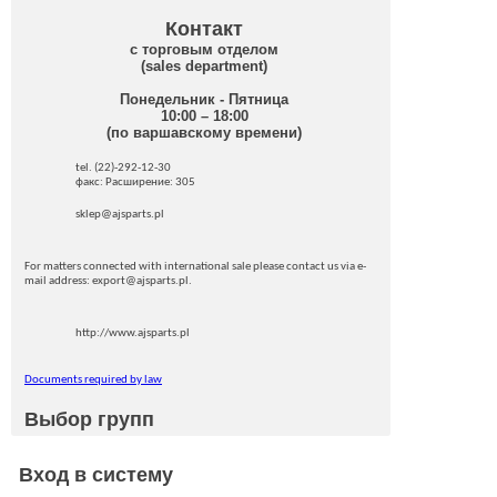
Контакт
с торговым отделом
(sales department)
Понедельник - Пятница
10:00 – 18:00
(по варшавскому времени)
tel. (22)-292-12-30
факс: Pасширение: 305
sklep@ajsparts.pl
For matters connected with international sale please contact us via e-
mail address: export@ajsparts.pl.
http://www.ajsparts.pl
Documents required by law
Выбор групп
Вход в систему