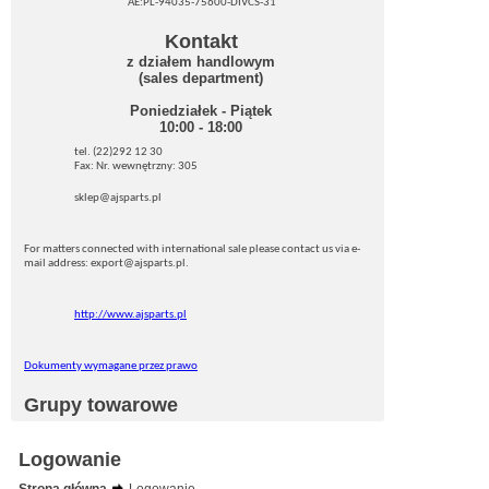
AE:PL-94035-75600-DIVCS-31
Kontakt
z działem handlowym
(sales department)
Poniedziałek - Piątek
10:00 - 18:00
tel. (22)292 12 30
Fax: Nr. wewnętrzny: 305
sklep@ajsparts.pl
For matters connected with international sale please contact us via e-
mail address: export@ajsparts.pl.
http://www.ajsparts.pl
Dokumenty wymagane przez prawo
Grupy towarowe
Logowanie