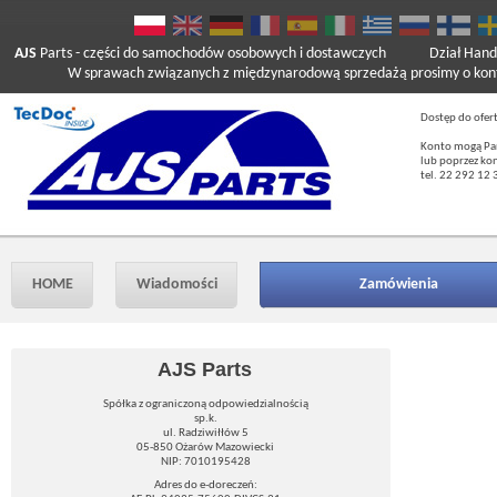
AJS
Parts
- części do samochodów osobowych i dostawczych
Dział Hand
W sprawach związanych z międzynarodową sprzedażą prosimy o kont
Dostęp do ofer
Konto mogą Pań
lub poprzez ko
tel. 22 292 12 
HOME
Wiadomości
Zamówienia
AJS Parts
Spółka z ograniczoną odpowiedzialnością
sp.k.
ul. Radziwiłłów 5
05-850 Ożarów Mazowiecki
NIP: 7010195428
Adres do e-doreczeń: