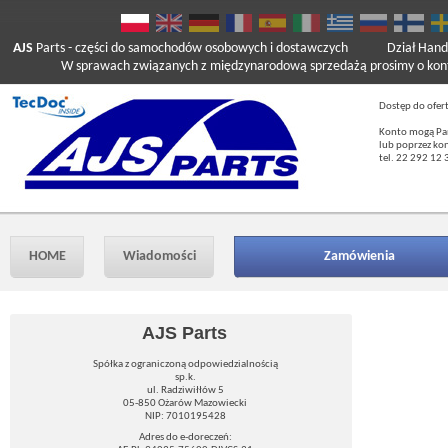
AJS
Parts
- części do samochodów osobowych i dostawczych
Dział Hand
W sprawach związanych z międzynarodową sprzedażą prosimy o kont
Dostęp do ofer
Konto mogą Pań
lub poprzez ko
tel. 22 292 12 
HOME
Wiadomości
Zamówienia
AJS Parts
Spółka z ograniczoną odpowiedzialnością
sp.k.
ul. Radziwiłłów 5
05-850 Ożarów Mazowiecki
NIP: 7010195428
Adres do e-doreczeń: