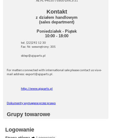
AE:PL-94035-75600-DIVCS-31
Kontakt
z działem handlowym
(sales department)
Poniedziałek - Piątek
10:00 - 18:00
tel. (22)292 12 30
Fax: Nr. wewnętrzny: 305
sklep@ajsparts.pl
For matters connected with international sale please contact us via e-
mail address: export@ajsparts.pl.
http://www.ajsparts.pl
Dokumenty wymagane przez prawo
Grupy towarowe
Logowanie