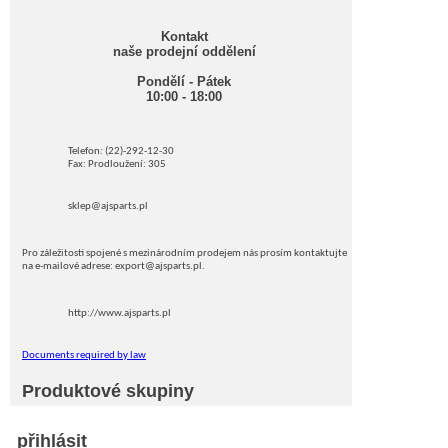
Kontakt
naše prodejní oddělení
Pondělí - Pátek
10:00 - 18:00
Telefon: (22)-292-12-30
Fax: Prodloužení: 305
sklep@ajsparts.pl
Pro záležitosti spojené s mezinárodním prodejem nás prosím kontaktujte
na e-mailové adrese: export@ajsparts.pl.
http://www.ajsparts.pl
Documents required by law
Produktové skupiny
přihlásit