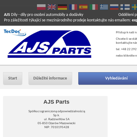
AJS
Díly
- díly pro osobní automobily a dodávky
Oddělení p
Pro záležitosti týkající se mezinárodního prodeje kontaktujte nás emailem:
ex
Přístup k naší 
Chcete-li se st
kontaktujte nás
tel. +48 22 292
nebo klikněte n
Start
Důležité informace
Vyhledávání
AJS Parts
Spółka z ograniczoną odpowiedzialnością
Sp.k.
ul. Radziwiłłów 5A
05-850 Ożarów Mazowiecki
NIP: 7010195428