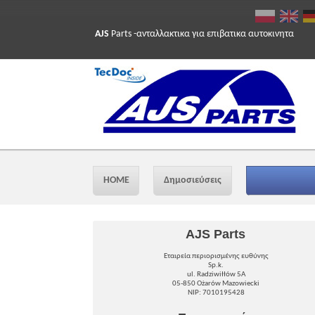
AJS
Parts -ανταλλακτικα για επιβατικα αυτοκινητα
HOME
Δημοσιεύσεις
AJS Parts
Εταιρεία περιορισμένης ευθύνης
Sp.k.
ul. Radziwiłłów 5A
05-850 Ożarów Mazowiecki
NIP: 7010195428