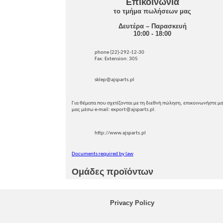
Επικοινωνία
το τμήμα πωλήσεων μας
Δευτέρα – Παρασκευή
10:00 - 18:00
phone (22)-292-12-30
Fax: Extension: 305
sklep@ajsparts.pl
Για θέματα που σχετίζονται με τη διεθνή πώληση, επικοινωνήστε μα
μας μέσω e-mail: export@ajsparts.pl.
http://www.ajsparts.pl
Documents required by law
Ομάδες προϊόντων
Privacy Policy