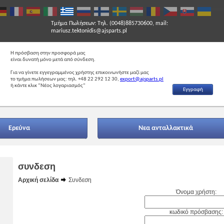
Τμήμα Πωλήσεων: Τηλ. (0048)885730600, mail:
mariusz.tektonidis@ajsparts.pl
Η πρόσβαση στην προσφορά μας
είναι δυνατή μόνο μετά από σύνδεση.
Για να γίνετε εγγεγραμμένος χρήστης επικοινωνήστε μαζί μας
το τμήμα πωλήσεων μας: τηλ. +48 22 292 12 30,
export@ajsparts.pl
ή κάντε κλικ “Νέος λογαριασμός”
Εγγραφή
Eρεύνα
Νεα ανταλλακτικά
συνδεση
Αρχική σελίδα
Συνδεση
Όνομα χρήστη:
κωδικό πρόσβασης: