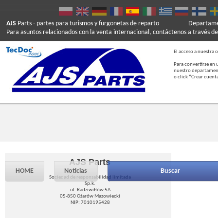
AJS
Parts
- partes para turismos y furgonetas de reparto
Departamen
Para asuntos relacionados con la venta internacional, contáctenos a través de
El acceso a nuestra o
Para convertirse en 
nuestro departament
o click “Crear cuent
AJS Parts
HOME
Noticias
Buscar
Sociedad de responsabilidad limitada
Sp.k.
ul. Radziwiłłów 5A
05-850 Ożarów Mazowiecki
NIP: 7010195428