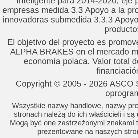
Inteligente para 2014-2020, eje p
empresas medida 3.3 Apoyo a la pro
innovadoras submedida 3.3.3 Apoyo
productos
El objetivo del proyecto es promo
ALPHA BRAKES en el mercado mun
economía polaca. Valor total d
financiaci
Copyright © 2005 - 2026 ASCO Sy
oprogram
Wszystkie nazwy handlowe, nazwy prod
stronach należą do ich właścicieli i s
Mogą być one zastrzeżonymi znakami to
prezentowane na naszych stron