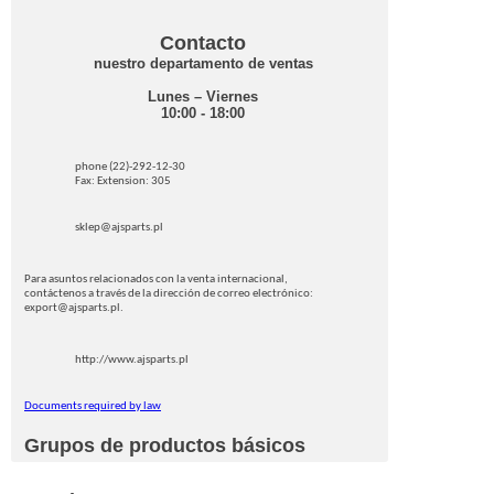
Contacto
nuestro departamento de ventas
Lunes – Viernes
10:00 - 18:00
phone (22)-292-12-30
Fax: Extension: 305
sklep@ajsparts.pl
Para asuntos relacionados con la venta internacional,
contáctenos a través de la dirección de correo electrónico:
export@ajsparts.pl.
http://www.ajsparts.pl
Documents required by law
Grupos de productos básicos