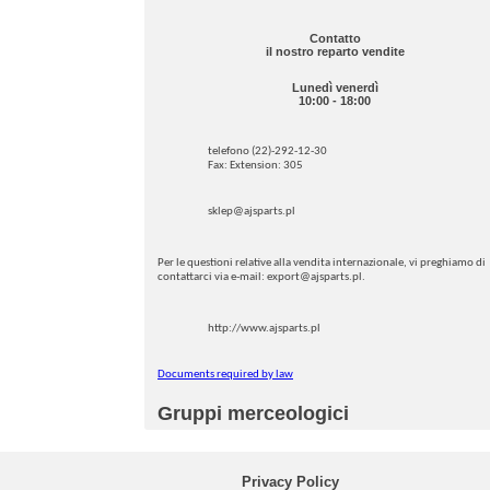
Contatto
il nostro reparto vendite
Lunedì venerdì
10:00 - 18:00
telefono (22)-292-12-30
Fax: Extension: 305
sklep@ajsparts.pl
Per le questioni relative alla vendita internazionale, vi preghiamo di
contattarci via e-mail: export@ajsparts.pl.
http://www.ajsparts.pl
Documents required by law
Gruppi merceologici
Privacy Policy