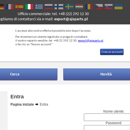
Ufficio commerciale: tel. +48 (22) 292 12 30
reghiamo di contattarci via e-mail:
export@ajsparts.pl
L'accesso alla nostra offerta è possibile solo dopo l'accesso.
Per diventare un utente registrato si prega di contattare
il nostro reparto vendite: tel. +48 22 292 12 30,
export@ajsparts.pl
o fai clic su "Nuovo account"
Crea un account
Cerca
Novità
Entra
Pagina iniziale
Entra
Nome utente:
Password: