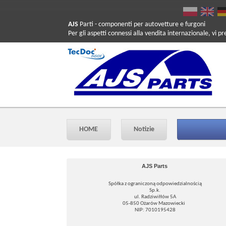
AJS
Parti
- componenti per autovetture e furgoni
Per gli aspetti connessi alla vendita internazionale, vi p
HOME
Notizie
AJS Parts
Spółka z ograniczoną odpowiedzialnością
Sp.k.
ul. Radziwiłłów 5A
05-850 Ożarów Mazowiecki
NIP: 7010195428