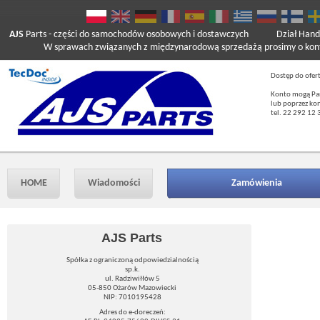
AJS
Parts
- części do samochodów osobowych i dostawczych
Dział Hand
W sprawach związanych z międzynarodową sprzedażą prosimy o kont
Dostęp do ofer
Konto mogą Pań
lub poprzez ko
tel. 22 292 12 
HOME
Wiadomości
Zamówienia
AJS Parts
Spółka z ograniczoną odpowiedzialnością
sp.k.
ul. Radziwiłłów 5
05-850 Ożarów Mazowiecki
NIP: 7010195428
Adres do e-doreczeń: