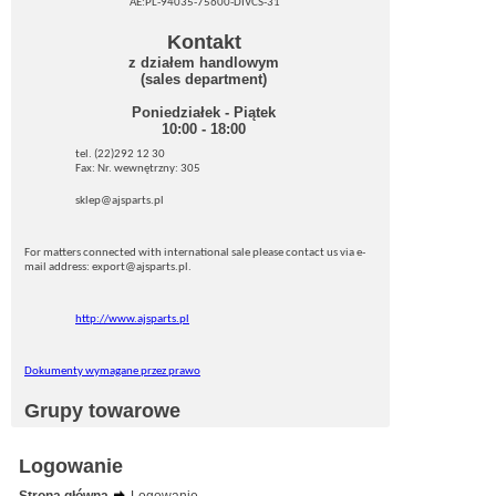
AE:PL-94035-75600-DIVCS-31
Kontakt
z działem handlowym
(sales department)
Poniedziałek - Piątek
10:00 - 18:00
tel. (22)292 12 30
Fax: Nr. wewnętrzny: 305
sklep@ajsparts.pl
For matters connected with international sale please contact us via e-
mail address: export@ajsparts.pl.
http://www.ajsparts.pl
Dokumenty wymagane przez prawo
Grupy towarowe
Logowanie