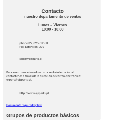
Contacto
nuestro departamento de ventas
Lunes – Viernes
10:00 - 18:00
phone (22)-292-12-30
Fax: Extension: 305
sklep@ajsparts.pl
Para asuntos relacionados con la venta internacional,
contáctenos a través de la dirección de correo electrónico:
export@ajsparts.pl.
http://www.ajsparts.pl
Documents required by law
Grupos de productos básicos