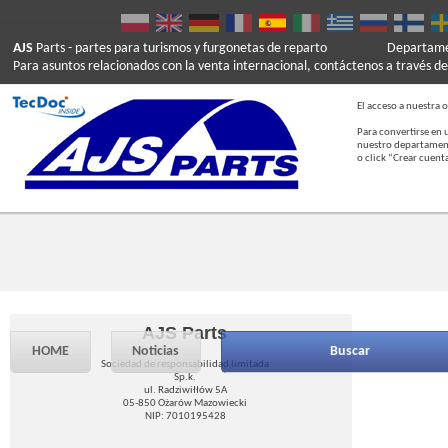
AJS
Parts
- partes para turismos y furgonetas de reparto
Departamen
Para asuntos relacionados con la venta internacional, contáctenos a través de
El acceso a nuestra o
Para convertirse en 
nuestro departament
o click “Crear cuent
AJS Parts
HOME
Noticias
Buscar
Sociedad de responsabilidad limitada
Sp.k.
ul. Radziwiłłów 5A
05-850 Ożarów Mazowiecki
NIP: 7010195428