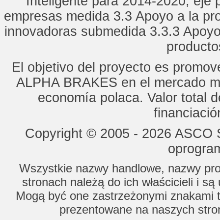
Inteligente para 2014-2020, eje p
empresas medida 3.3 Apoyo a la pro
innovadoras submedida 3.3.3 Apoyo
productos
El objetivo del proyecto es promo
ALPHA BRAKES en el mercado mun
economía polaca. Valor total d
financiaci
Copyright © 2005 - 2026 ASCO Sy
oprogram
Wszystkie nazwy handlowe, nazwy prod
stronach należą do ich właścicieli i s
Mogą być one zastrzeżonymi znakami to
prezentowane na naszych stron