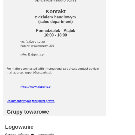
AE:PL-94035-75600-DIVCS-31
Kontakt
z działem handlowym
(sales department)
Poniedziałek - Piątek
10:00 - 18:00
tel. (22)292 12 30
Fax: Nr. wewnętrzny: 305
sklep@ajsparts.pl
For matters connected with international sale please contact us via e-
mail address: export@ajsparts.pl.
http://www.ajsparts.pl
Dokumenty wymagane przez prawo
Grupy towarowe
Logowanie