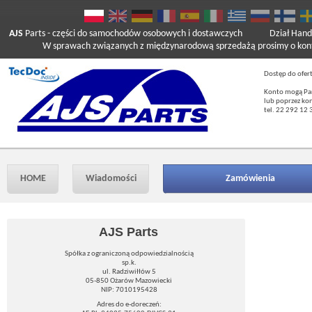
AJS
Parts
- części do samochodów osobowych i dostawczych
Dział Hand
W sprawach związanych z międzynarodową sprzedażą prosimy o kont
Dostęp do ofer
Konto mogą Pań
lub poprzez ko
tel. 22 292 12 
HOME
Wiadomości
Zamówienia
AJS Parts
Spółka z ograniczoną odpowiedzialnością
sp.k.
ul. Radziwiłłów 5
05-850 Ożarów Mazowiecki
NIP: 7010195428
Adres do e-doreczeń: