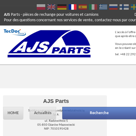
AJS
Parts
- pièces de rechange pour voitures et camions
Pour des questions concernant nos services de vente, contactez-nous par cour
L'accès à l'offr
que après etre 
Vous pouvez ob
en le créant su
tel. +48 22 292
AJS Parts
Spółka z ograniczoną odpowiedzialnością
HOME
Actualités
Recherche
Sp.k.
ul. Radziwiłłów 5
05-850 Ożarów Mazowiecki
NIP: 7010195428