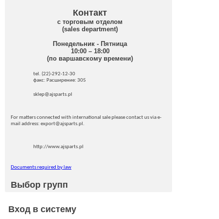
Контакт
с торговым отделом
(sales department)
Понедельник - Пятница
10:00 – 18:00
(по варшавскому времени)
tel. (22)-292-12-30
факс: Pасширение: 305
sklep@ajsparts.pl
For matters connected with international sale please contact us via e-
mail address: export@ajsparts.pl.
http://www.ajsparts.pl
Documents required by law
Выбор групп
Вход в систему