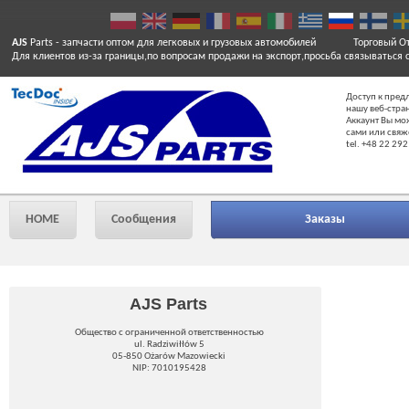
AJS
Parts
- запчасти оптом для легковых и грузовых автомобилей
Торговый От
Для клиентов из-за границы,по вопросам продажи на экспорт,просьба связываться 
Доступ к пред
нашу веб-стра
Аккаунт Вы мо
сами или свяж
tel. +48 22 292
HOME
Сообщения
Заказы
AJS Parts
Общество с ограниченной ответственностью
ul. Radziwiłłów 5
05-850 Ożarów Mazowiecki
NIP: 7010195428