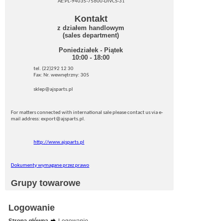
AE:PL-94035-75600-DIVCS-31
Kontakt
z działem handlowym
(sales department)
Poniedziałek - Piątek
10:00 - 18:00
tel. (22)292 12 30
Fax: Nr. wewnętrzny: 305
sklep@ajsparts.pl
For matters connected with international sale please contact us via e-
mail address: export@ajsparts.pl.
http://www.ajsparts.pl
Dokumenty wymagane przez prawo
Grupy towarowe
Logowanie