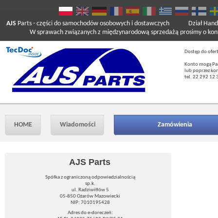
AJS
Parts
- części do samochodów osobowych i dostawczych
Dział Hand
W sprawach związanych z międzynarodową sprzedażą prosimy o kont
Dostęp do ofer
Konto mogą Pań
lub poprzez ko
tel. 22 292 12 
HOME
Wiadomości
Zamówienia
AJS Parts
Spółka z ograniczoną odpowiedzialnością
sp.k.
ul. Radziwiłłów 5
05-850 Ożarów Mazowiecki
NIP: 7010195428
Adres do e-doreczeń: