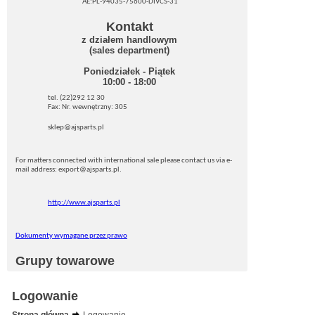
AE:PL-94035-75600-DIVCS-31
Kontakt
z działem handlowym
(sales department)
Poniedziałek - Piątek
10:00 - 18:00
tel. (22)292 12 30
Fax: Nr. wewnętrzny: 305
sklep@ajsparts.pl
For matters connected with international sale please contact us via e-
mail address: export@ajsparts.pl.
http://www.ajsparts.pl
Dokumenty wymagane przez prawo
Grupy towarowe
Logowanie