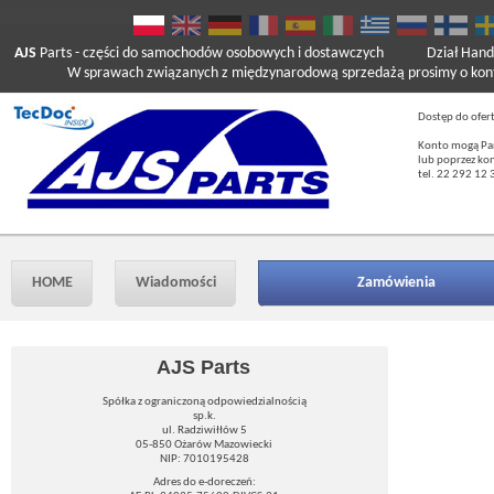
AJS
Parts
- części do samochodów osobowych i dostawczych
Dział Hand
W sprawach związanych z międzynarodową sprzedażą prosimy o kont
Dostęp do ofer
Konto mogą Pań
lub poprzez ko
tel. 22 292 12 
HOME
Wiadomości
Zamówienia
AJS Parts
Spółka z ograniczoną odpowiedzialnością
sp.k.
ul. Radziwiłłów 5
05-850 Ożarów Mazowiecki
NIP: 7010195428
Adres do e-doreczeń: