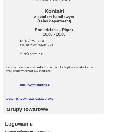
AE:PL-94035-75600-DIVCS-31
Kontakt
z działem handlowym
(sales department)
Poniedziałek - Piątek
10:00 - 18:00
tel. (22)292 12 30
Fax: Nr. wewnętrzny: 305
sklep@ajsparts.pl
For matters connected with international sale please contact us via e-
mail address: export@ajsparts.pl.
http://www.ajsparts.pl
Dokumenty wymagane przez prawo
Grupy towarowe
Logowanie