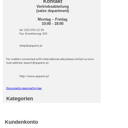
Kontakt
Vertriebsabteilung
(sales department)
Montag – Freitag
10:00 - 18:00
tel. (22)-292-12-30
Fax: Erweiterung: 305
sklep@ajsparts.pl
For matters connected with international sale please contact us via e-
mail address: export@ajsparts.pl.
http://www.ajsparts.pl
Documents required by law
Kategorien
Kundenkonto