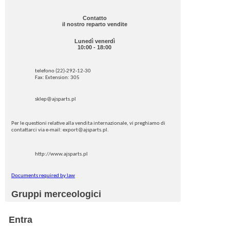
Contatto
il nostro reparto vendite
Lunedì venerdì
10:00 - 18:00
telefono (22)-292-12-30
Fax: Extension: 305
sklep@ajsparts.pl
Per le questioni relative alla vendita internazionale, vi preghiamo di
contattarci via e-mail: export@ajsparts.pl.
http://www.ajsparts.pl
Documents required by law
Gruppi merceologici
Entra