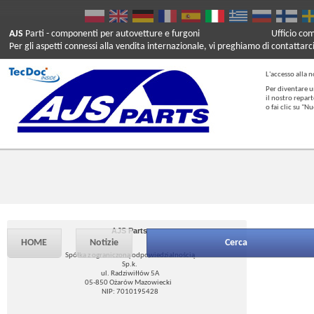
AJS
Parti
- componenti per autovetture e furgoni
Ufficio co
Per gli aspetti connessi alla vendita internazionale, vi preghiamo di contattarc
L'accesso alla n
Per diventare u
il nostro repar
o fai clic su "
AJS Parts
HOME
Notizie
Cerca
Spółka z ograniczoną odpowiedzialnością
Sp.k.
ul. Radziwiłłów 5A
05-850 Ożarów Mazowiecki
NIP: 7010195428