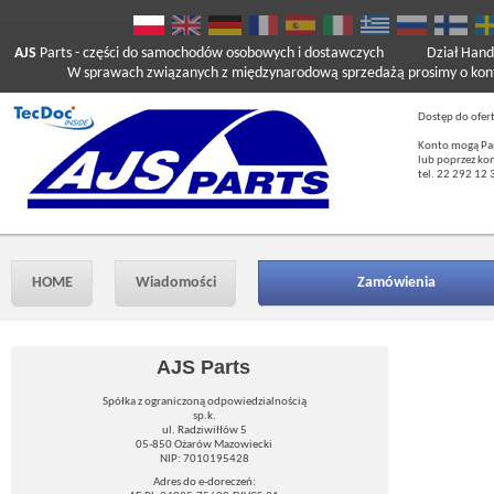
AJS
Parts
- części do samochodów osobowych i dostawczych
Dział Hand
W sprawach związanych z międzynarodową sprzedażą prosimy o kont
Dostęp do ofer
Konto mogą Pań
lub poprzez ko
tel. 22 292 12 
HOME
Wiadomości
Zamówienia
AJS Parts
Spółka z ograniczoną odpowiedzialnością
sp.k.
ul. Radziwiłłów 5
05-850 Ożarów Mazowiecki
NIP: 7010195428
Adres do e-doreczeń: