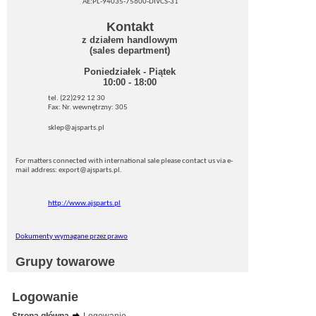
AE:PL-94035-75600-DIVCS-31
Kontakt
z działem handlowym
(sales department)
Poniedziałek - Piątek
10:00 - 18:00
tel. (22)292 12 30
Fax: Nr. wewnętrzny: 305
sklep@ajsparts.pl
For matters connected with international sale please contact us via e-
mail address: export@ajsparts.pl.
http://www.ajsparts.pl
Dokumenty wymagane przez prawo
Grupy towarowe
Logowanie