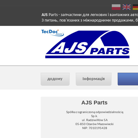
AJS
Parts
- запчастини для легкових і вантажних авт
З питань, пов'язаних з міжнародними продажами, б
додому
Інформація
AJS Parts
Spółka z ograniczoną odpowiedzialnością
Sp.k.
ul. Radziwiłłów 5A
05-850 Ożarów Mazowiecki
NIP: 7010195428