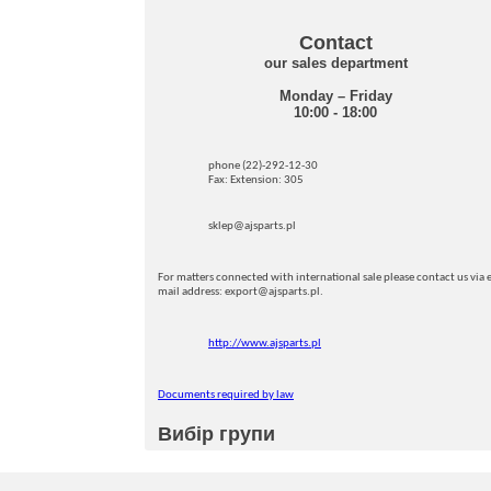
Contact
our sales department
Monday – Friday
10:00 - 18:00
phone (22)-292-12-30
Fax: Extension: 305
sklep@ajsparts.pl
For matters connected with international sale please contact us via e
mail address: export@ajsparts.pl.
http://www.ajsparts.pl
Documents required by law
Вибір групи