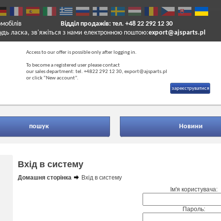
омобілів
Відділ продажів: тел. +48 22 292 12 30
удь ласка, зв'яжіться з нами електронною поштою:
export@ajsparts.pl
Access to our offer is possible only after logging in.
To become a registered user please contact
our sales department: tel. +4822 292 12 30, export@ajsparts.pl
or click “New account”.
зареєструватися
пошук
Новини
Вхід в систему
Домашня сторінка
Вхід в систему
Ім'я користувача:
Пароль: