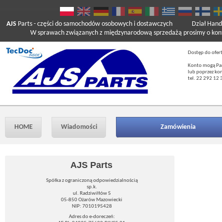
AJS
Parts
- części do samochodów osobowych i dostawczych
Dział Hand
W sprawach związanych z międzynarodową sprzedażą prosimy o kont
Dostęp do ofer
Konto mogą Pań
lub poprzez ko
tel. 22 292 12 
HOME
Wiadomości
Zamówienia
AJS Parts
Spółka z ograniczoną odpowiedzialnością
sp.k.
ul. Radziwiłłów 5
05-850 Ożarów Mazowiecki
NIP: 7010195428
Adres do e-doreczeń: