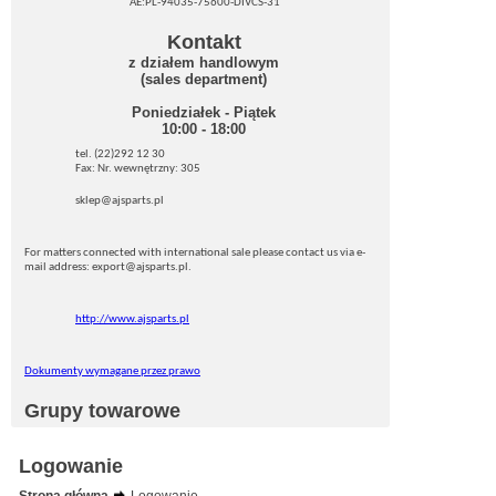
AE:PL-94035-75600-DIVCS-31
Kontakt
z działem handlowym
(sales department)
Poniedziałek - Piątek
10:00 - 18:00
tel. (22)292 12 30
Fax: Nr. wewnętrzny: 305
sklep@ajsparts.pl
For matters connected with international sale please contact us via e-
mail address: export@ajsparts.pl.
http://www.ajsparts.pl
Dokumenty wymagane przez prawo
Grupy towarowe
Logowanie