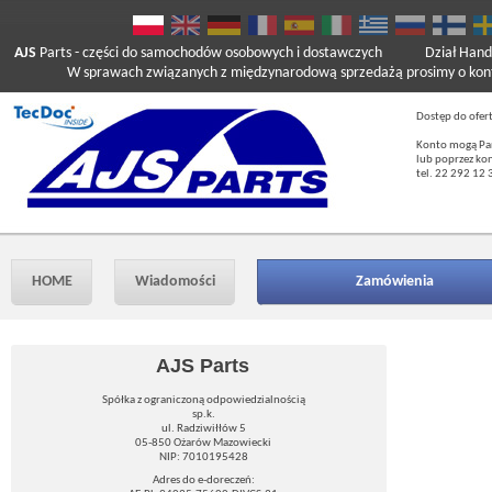
AJS
Parts
- części do samochodów osobowych i dostawczych
Dział Hand
W sprawach związanych z międzynarodową sprzedażą prosimy o kont
Dostęp do ofer
Konto mogą Pań
lub poprzez ko
tel. 22 292 12 
HOME
Wiadomości
Zamówienia
AJS Parts
Spółka z ograniczoną odpowiedzialnością
sp.k.
ul. Radziwiłłów 5
05-850 Ożarów Mazowiecki
NIP: 7010195428
Adres do e-doreczeń: