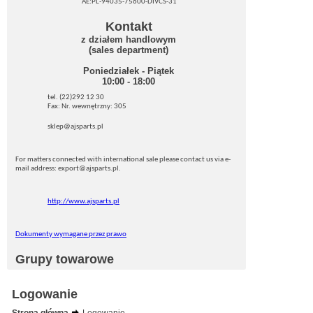
AE:PL-94035-75600-DIVCS-31
Kontakt
z działem handlowym
(sales department)
Poniedziałek - Piątek
10:00 - 18:00
tel. (22)292 12 30
Fax: Nr. wewnętrzny: 305
sklep@ajsparts.pl
For matters connected with international sale please contact us via e-
mail address: export@ajsparts.pl.
http://www.ajsparts.pl
Dokumenty wymagane przez prawo
Grupy towarowe
Logowanie