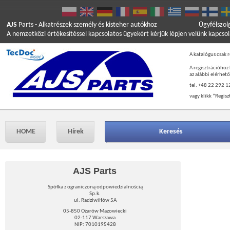
AJS
Parts
- Alkatrészek személy és kisteher autókhoz
Ügyfélszol
A nemzetközi értékesítéssel kapcsolatos ügyekért kérjük lépjen velünk kapcso
A katalógus csak r
A regisztrációhoz
az alábbi elérhet
tel. +48 22 292 1
vagy klikk ”Regisz
HOME
Hírek
Keresés
AJS Parts
Spółka z ograniczoną odpowiedzialnością
Sp.k.
ul. Radziwiłłów 5A
05-850 Ożarów Mazowiecki
02-117 Warszawa
NIP: 7010195428