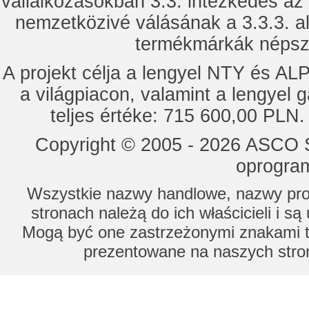
vállalkozásokban 3.3. intézkedés az
nemzetközivé válásának a 3.3.3. a
termékmárkák népsze
A projekt célja a lengyel NTY és 
a világpiacon, valamint a lengyel 
teljes értéke: 715 600,00 PLN.
Copyright © 2005 - 2026 ASCO Sy
oprogram
Wszystkie nazwy handlowe, nazwy prod
stronach należą do ich właścicieli i s
Mogą być one zastrzeżonymi znakami to
prezentowane na naszych stron