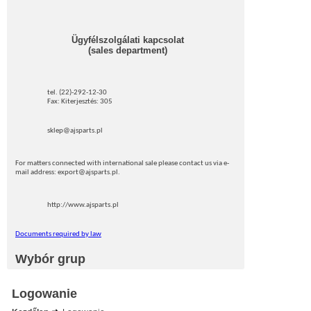
Ügyfélszolgálati kapcsolat
(sales department)
tel. (22)-292-12-30
Fax: Kiterjesztés: 305
sklep@ajsparts.pl
For matters connected with international sale please contact us via e-
mail address: export@ajsparts.pl.
http://www.ajsparts.pl
Documents required by law
Wybór grup
Logowanie