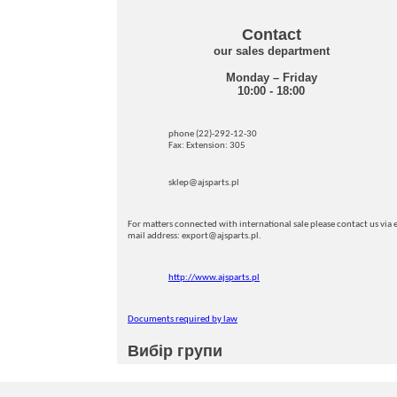
Contact
our sales department
Monday – Friday
10:00 - 18:00
phone (22)-292-12-30
Fax: Extension: 305
sklep@ajsparts.pl
For matters connected with international sale please contact us via e
mail address: export@ajsparts.pl.
http://www.ajsparts.pl
Documents required by law
Вибір групи