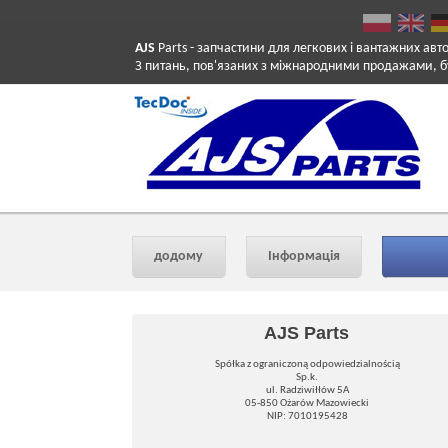
AJS
Parts
- запчастини для легкових і вантажних авт
З питань, пов'язаних з міжнародними продажами, б
додому
Інформація
AJS Parts
Spółka z ograniczoną odpowiedzialnością
Sp.k.
ul. Radziwiłłów 5A
05-850 Ożarów Mazowiecki
NIP: 7010195428