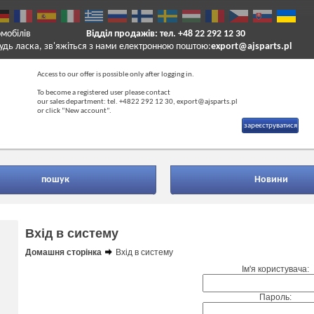
омобілів
Відділ продажів: тел. +48 22 292 12 30
удь ласка, зв'яжіться з нами електронною поштою:
export@ajsparts.pl
Access to our offer is possible only after logging in.
To become a registered user please contact
our sales department: tel. +4822 292 12 30, export@ajsparts.pl
or click “New account”.
зареєструватися
пошук
Новини
Вхід в систему
Домашня сторінка
Вхід в систему
Ім'я користувача:
Пароль: