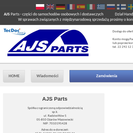
AJS
Parts
- części do samochodów osobowych i dostawczych
Dział Hand
W sprawach związanych z międzynarodową sprzedażą prosimy o kont
Dostęp do ofer
Konto mogą Pań
lub poprzez ko
tel. 22 292 12 
HOME
Wiadomości
Zamówienia
AJS Parts
Spółka z ograniczoną odpowiedzialnością
sp.k.
ul. Radziwiłłów 5
05-850 Ożarów Mazowiecki
NIP: 7010195428
Adres do e-doreczeń: