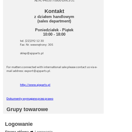
AE:PL-94035-75600-DIVCS-31
Kontakt
z działem handlowym
(sales department)
Poniedziałek - Piątek
10:00 - 18:00
tel. (22)292 12 30
Fax: Nr. wewnętrzny: 305
sklep@ajsparts.pl
For matters connected with international sale please contact us via e-
mail address: export@ajsparts.pl.
http://www.ajsparts.pl
Dokumenty wymagane przez prawo
Grupy towarowe
Logowanie