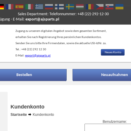
Sales Department: Telefonnummer: +48 (22)-292-12-30
ung - E-Mail:
export@ajsparts.pl
Zugang zu unserem digitalen Angebot sowie dem gesamten Sortiment,
erhalten Sie nach Registrierung Ihres persönlichen Kundenkontos.
Senden Sie uns bitte Ihre Firmendaten, sowie die aktuelle USt-IdNr. zu.
Tel.: +48 (22) 292 12 30
Neues Konto
E-Mail:
export@ajsparts.pl
Bestellen
Neuaufnahmen
Kundenkonto
Startseite
Kundenkonto
Benutzername: