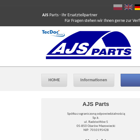
AJS
Parts
- Ihr Ersatzteilpartner
Für Fragen stehen wir Ihnen gerne zur Verfüg
HOME
Informationen
AJS Parts
Spółka z ograniczoną odpowiedzialnością
Sp.k.
ul. Radziwiłłów 5
05-850 Ożarów Mazowiecki
NIP: 7010195428