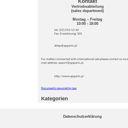
Kontakt
Vertriebsabteilung
(sales department)
Montag – Freitag
10:00 - 18:00
tel. (22)-292-12-30
Fax: Erweiterung: 305
sklep@ajsparts.pl
For matters connected with international sale please contact us via e
mail address: export@ajsparts.pl.
http://www.ajsparts.pl
Documents required by law
Kategorien
Datenschutzerklärung