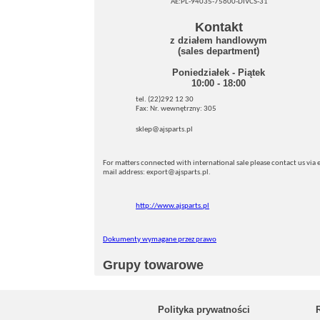
AE:PL-94035-75600-DIVCS-31
Kontakt
z działem handlowym
(sales department)
Poniedziałek - Piątek
10:00 - 18:00
tel. (22)292 12 30
Fax: Nr. wewnętrzny: 305
sklep@ajsparts.pl
For matters connected with international sale please contact us via e
mail address: export@ajsparts.pl.
http://www.ajsparts.pl
Dokumenty wymagane przez prawo
Grupy towarowe
Polityka prywatności