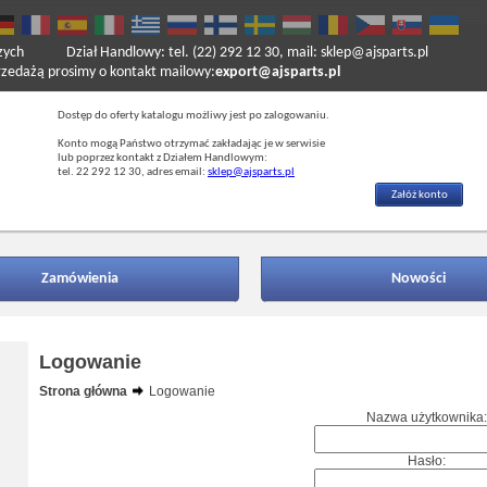
zych
Dział Handlowy: tel. (22) 292 12 30, mail: sklep@ajsparts.pl
ażą prosimy o kontakt mailowy:
export@ajsparts.pl
Dostęp do oferty katalogu możliwy jest po zalogowaniu.
Konto mogą Państwo otrzymać zakładając je w serwisie
lub poprzez kontakt z Działem Handlowym:
tel. 22 292 12 30, adres email:
sklep@ajsparts.pl
Załóż konto
Zamówienia
Nowości
Logowanie
Strona główna
Logowanie
Nazwa użytkownika:
Hasło: