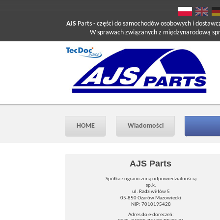
AJS
Parts
- części do samochodów osobowych i dostawc
W sprawach związanych z międzynarodową sprzed
HOME
Wiadomości
AJS Parts
Spółka z ograniczoną odpowiedzialnością
sp.k.
ul. Radziwiłłów 5
05-850 Ożarów Mazowiecki
NIP: 7010195428
Adres do e-doreczeń: