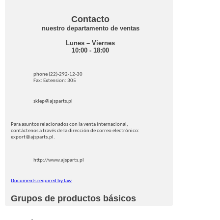
Contacto
nuestro departamento de ventas
Lunes – Viernes
10:00 - 18:00
phone (22)-292-12-30
Fax: Extension: 305
sklep@ajsparts.pl
Para asuntos relacionados con la venta internacional,
contáctenos a través de la dirección de correo electrónico:
export@ajsparts.pl.
http://www.ajsparts.pl
Documents required by law
Grupos de productos básicos