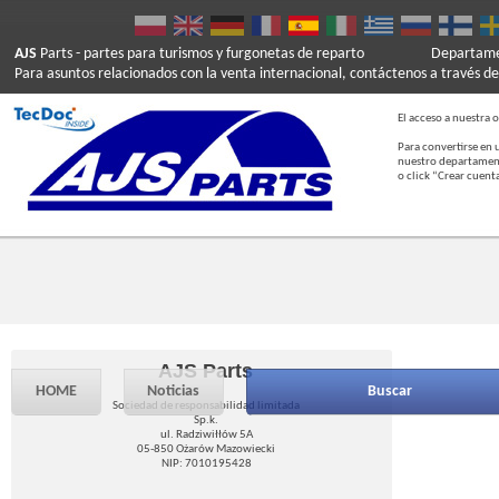
AJS
Parts
- partes para turismos y furgonetas de reparto
Departamen
Para asuntos relacionados con la venta internacional, contáctenos a través de
El acceso a nuestra o
Para convertirse en 
nuestro departament
o click “Crear cuent
AJS Parts
HOME
Noticias
Buscar
Sociedad de responsabilidad limitada
Sp.k.
ul. Radziwiłłów 5A
05-850 Ożarów Mazowiecki
NIP: 7010195428