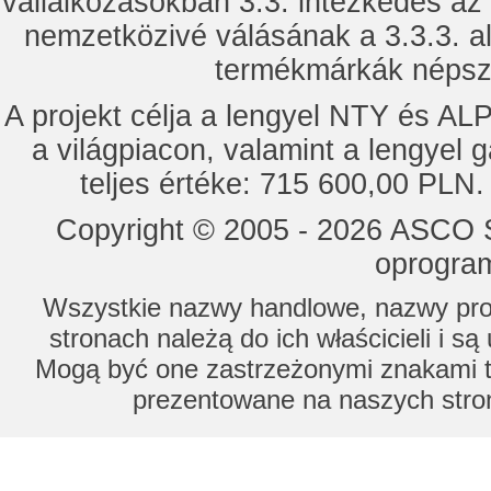
vállalkozásokban 3.3. intézkedés az
nemzetközivé válásának a 3.3.3. a
termékmárkák népsze
A projekt célja a lengyel NTY és 
a világpiacon, valamint a lengyel 
teljes értéke: 715 600,00 PLN.
Copyright © 2005 - 2026 ASCO Sy
oprogram
Wszystkie nazwy handlowe, nazwy prod
stronach należą do ich właścicieli i s
Mogą być one zastrzeżonymi znakami to
prezentowane na naszych stron