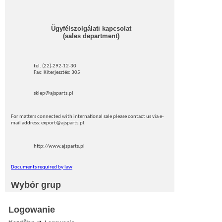
Ügyfélszolgálati kapcsolat
(sales department)
tel. (22)-292-12-30
Fax: Kiterjesztés: 305
sklep@ajsparts.pl
For matters connected with international sale please contact us via e-
mail address: export@ajsparts.pl.
http://www.ajsparts.pl
Documents required by law
Wybór grup
Logowanie