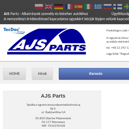
AJS
Parts
- Alkatrészek személy és kisteher autókhoz
Ügyfélszol
A nemzetközi értékesítéssel kapcsolatos ügyekért kérjük lépjen velünk kapcso
A katalógus csak r
A regisztrációhoz
az alábbi elérhet
tel. +48 22 292 1
vagy klikk ”Regisz
HOME
Hírek
Keresés
AJS Parts
Spółka z ograniczoną odpowiedzialnością
Sp.k.
ul. Radziwiłłów 5A
05-850 Ożarów Mazowiecki
02-117 Warszawa
NIP: 7010195428