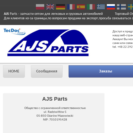
AJS
Parts
- запчасти оптом для легковых и грузовых автомобилей
Торговый От
Для клиентов из-за границы,по вопросам продажи на экспорт,просьба связываться 
Доступ к пред
нашу веб-стра
Аккаунт Вы мо
сами или свяж
tel. +48 22 292
HOME
Сообщения
Заказы
AJS Parts
Общество с ограниченной ответственностью
ul. Radziwiłłów 5
05-850 Ożarów Mazowiecki
NIP: 7010195428