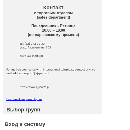
Контакт
с торговым отделом
(sales department)
Понедельник - Пятница
10:00 – 18:00
(по варшавскому времени)
tel. (22)-292-12-30
факс: Pасширение: 305
sklep@ajsparts.pl
For matters connected with international sale please contact us via e-
mail address: export@ajsparts.pl.
http://www.ajsparts.pl
Documents required by law
Выбор групп
Вход в систему