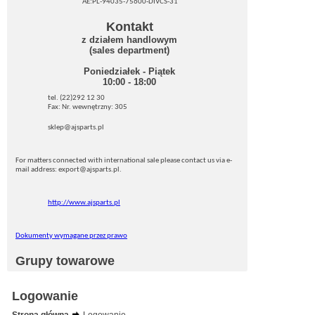
AE:PL-94035-75600-DIVCS-31
Kontakt
z działem handlowym
(sales department)
Poniedziałek - Piątek
10:00 - 18:00
tel. (22)292 12 30
Fax: Nr. wewnętrzny: 305
sklep@ajsparts.pl
For matters connected with international sale please contact us via e-
mail address: export@ajsparts.pl.
http://www.ajsparts.pl
Dokumenty wymagane przez prawo
Grupy towarowe
Logowanie