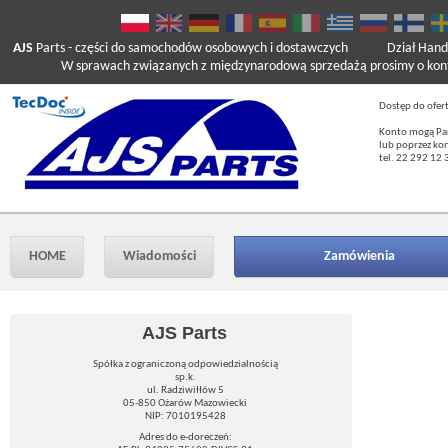
AJS
Parts
- części do samochodów osobowych i dostawczych
Dział Hand
W sprawach związanych z międzynarodową sprzedażą prosimy o kont
Dostęp do ofer
Konto mogą Pań
lub poprzez ko
tel. 22 292 12 
HOME
Wiadomości
Zamówienia
AJS Parts
Spółka z ograniczoną odpowiedzialnością
sp.k.
ul. Radziwiłłów 5
05-850 Ożarów Mazowiecki
NIP: 7010195428
Adres do e-doreczeń: