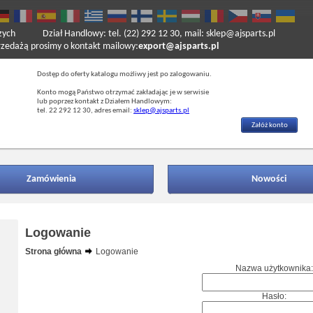
zych
Dział Handlowy: tel. (22) 292 12 30, mail: sklep@ajsparts.pl
ażą prosimy o kontakt mailowy:
export@ajsparts.pl
Dostęp do oferty katalogu możliwy jest po zalogowaniu.
Konto mogą Państwo otrzymać zakładając je w serwisie
lub poprzez kontakt z Działem Handlowym:
tel. 22 292 12 30, adres email:
sklep@ajsparts.pl
Załóż konto
Zamówienia
Nowości
Logowanie
Strona główna
Logowanie
Nazwa użytkownika:
Hasło: