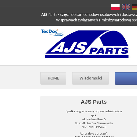
AJS
Parts
- części do samochodów osobowych i dostawc
W sprawach związanych z międzynarodową sprzed
HOME
Wiadomości
AJS Parts
Spółka z ograniczoną odpowiedzialnością
sp.k.
ul. Radziwiłłów 5
05-850 Ożarów Mazowiecki
NIP: 7010195428
Adres do e-doreczeń: