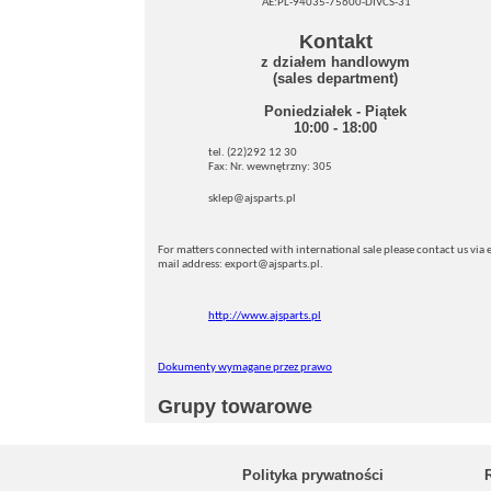
AE:PL-94035-75600-DIVCS-31
Kontakt
z działem handlowym
(sales department)
Poniedziałek - Piątek
10:00 - 18:00
tel. (22)292 12 30
Fax: Nr. wewnętrzny: 305
sklep@ajsparts.pl
For matters connected with international sale please contact us via e
mail address: export@ajsparts.pl.
http://www.ajsparts.pl
Dokumenty wymagane przez prawo
Grupy towarowe
Polityka prywatności