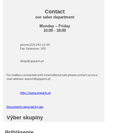
Contact
our sales department
Monday – Friday
10:00 - 18:00
phone (22)-292-12-30
Fax: Extension: 305
sklep@ajsparts.pl
For matters connected with international sale please contact us via e-
mail address: export@ajsparts.pl.
http://www.ajsparts.pl
Documents required by law
Výber skupiny
Prihlásenie