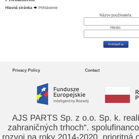
Hlavná stránka
Prihlásenie
Názov používateľa:
Heslo:
Privacy Policy
Contact
AJS PARTS Sp. z o.o. Sp. k. real
zahraničných trhoch“. spolufinanc
rozvoj na roky 2014-2020, prioritná