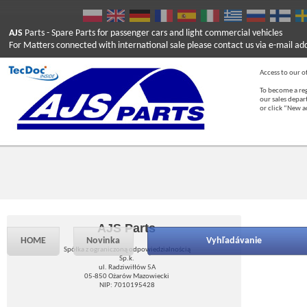
AJS
Parts
- Spare Parts for passenger cars and light commercial vehicles
For Matters connected with international sale please contact us via e-mail ad
Access to our of
To become a reg
our sales depa
or click “New 
AJS Parts
HOME
Novinka
Vyhľadávanie
Spółka z ograniczoną odpowiedzialnością
Sp.k.
ul. Radziwiłłów 5A
05-850 Ożarów Mazowiecki
NIP: 7010195428