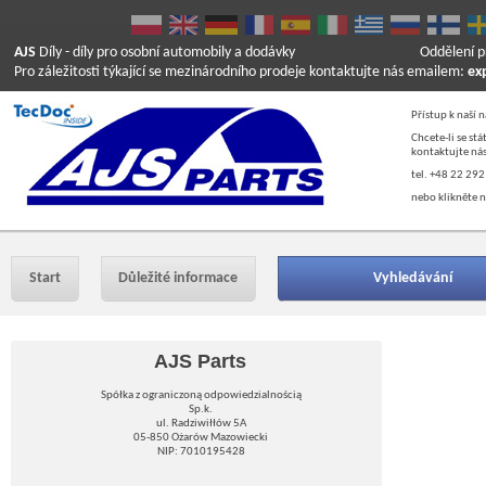
AJS
Díly
- díly pro osobní automobily a dodávky
Oddělení p
Pro záležitosti týkající se mezinárodního prodeje kontaktujte nás emailem:
ex
Přístup k naší 
Chcete-li se st
kontaktujte nás
tel. +48 22 292
nebo klikněte n
Start
Důležité informace
Vyhledávání
AJS Parts
Spółka z ograniczoną odpowiedzialnością
Sp.k.
ul. Radziwiłłów 5A
05-850 Ożarów Mazowiecki
NIP: 7010195428