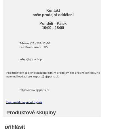
Kontakt
naše prodejní oddělení
Pondělí - Pátek
10:00 - 18:00
Telefon: (22)-292-12-30
Fax: Prodloužení: 305
sklep@ajsparts.pl
Pro záležitosti spojené s mezinárodním prodejem nás prosím kontaktujte
na e-mailové adrese: export@ajsparts.pl.
http://www.ajsparts.pl
Documents required by law
Produktové skupiny
přihlásit