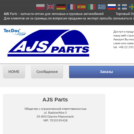
AJS
Parts
- запчасти оптом для легковых и грузовых автомобилей
Торговый От
Для клиентов из-за границы,по вопросам продажи на экспорт,просьба связываться 
Доступ к пред
нашу веб-стра
Аккаунт Вы мо
сами или свяж
tel. +48 22 292
HOME
Сообщения
Заказы
AJS Parts
Общество с ограниченной ответственностью
ul. Radziwiłłów 5
05-850 Ożarów Mazowiecki
NIP: 7010195428