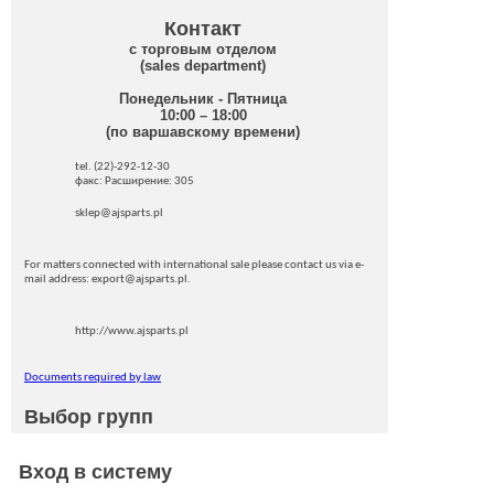
Контакт
с торговым отделом
(sales department)
Понедельник - Пятница
10:00 – 18:00
(по варшавскому времени)
tel. (22)-292-12-30
факс: Pасширение: 305
sklep@ajsparts.pl
For matters connected with international sale please contact us via e-
mail address: export@ajsparts.pl.
http://www.ajsparts.pl
Documents required by law
Выбор групп
Вход в систему