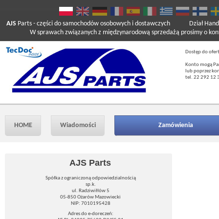
AJS
Parts
- części do samochodów osobowych i dostawczych
Dział Hand
W sprawach związanych z międzynarodową sprzedażą prosimy o kont
Dostęp do ofer
Konto mogą Pań
lub poprzez ko
tel. 22 292 12 
HOME
Wiadomości
Zamówienia
AJS Parts
Spółka z ograniczoną odpowiedzialnością
sp.k.
ul. Radziwiłłów 5
05-850 Ożarów Mazowiecki
NIP: 7010195428
Adres do e-doreczeń: