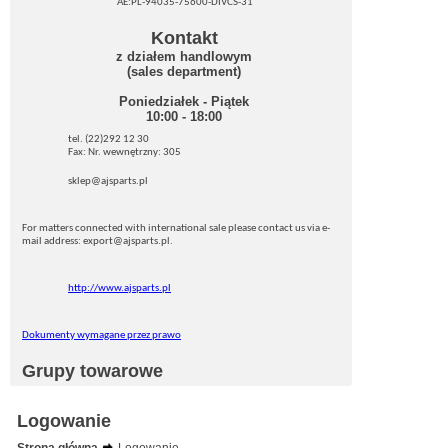
AE:PL-94035-75600-DIVCS-31
Kontakt
z działem handlowym
(sales department)
Poniedziałek - Piątek
10:00 - 18:00
tel. (22)292 12 30
Fax: Nr. wewnętrzny: 305
sklep@ajsparts.pl
For matters connected with international sale please contact us via e-
mail address: export@ajsparts.pl.
http://www.ajsparts.pl
Dokumenty wymagane przez prawo
Grupy towarowe
Logowanie