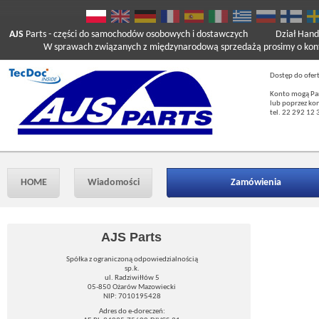
AJS
Parts
- części do samochodów osobowych i dostawczych
Dział Hand
W sprawach związanych z międzynarodową sprzedażą prosimy o kont
Dostęp do ofer
Konto mogą Pań
lub poprzez ko
tel. 22 292 12 
HOME
Wiadomości
Zamówienia
AJS Parts
Spółka z ograniczoną odpowiedzialnością
sp.k.
ul. Radziwiłłów 5
05-850 Ożarów Mazowiecki
NIP: 7010195428
Adres do e-doreczeń: