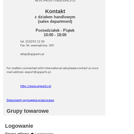
AE:PL-94035-75600-DIVCS-31
Kontakt
z działem handlowym
(sales department)
Poniedziałek - Piątek
10:00 - 18:00
tel. (22)292 12 30
Fax: Nr. wewnętrzny: 305
sklep@ajsparts.pl
For matters connected with international sale please contact us via e-
mail address: export@ajsparts.pl.
http://www.ajsparts.pl
Dokumenty wymagane przez prawo
Grupy towarowe
Logowanie